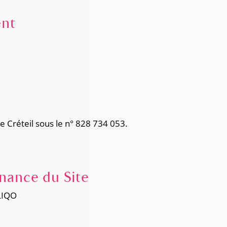
ent
 Créteil sous le n° 828 734 053.
enance du Site
QLIQO