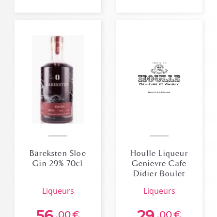
Bareksten Sloe
Houlle Liqueur
Gin 29% 70cl
Genievre Cafe
Didier Boulet
17° 70cl
liqueurs
liqueurs
56
29
,00
€
,00
€