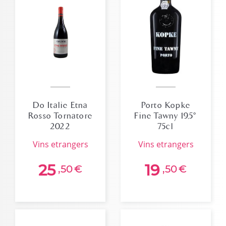
Do Italie Etna
Porto Kopke
Rosso Tornatore
Fine Tawny 19,5°
2022
75cl
vins etrangers
vins etrangers
25
19
,50
€
,50
€