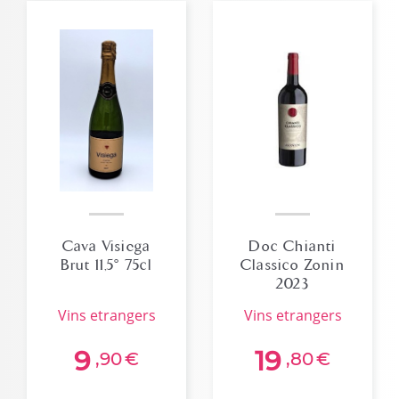
Cava Visiega
Doc Chianti
Brut 11,5° 75cl
Classico Zonin
2023
vins etrangers
vins etrangers
9
19
,90
€
,80
€