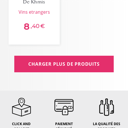
De Khmis
Maroc 12,5° 75cl
vins etrangers
8
,40
€
CHARGER PLUS DE PRODUITS
CLICK AND
PAIEMENT
LA QUALITÉ DES