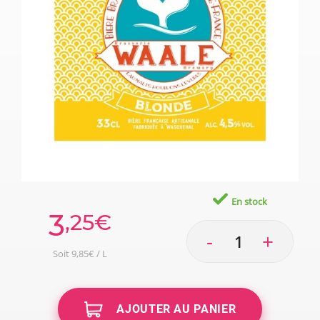
En stock
3
,25€
-
+
Soit 9,85€ / L
AJOUTER AU PANIER