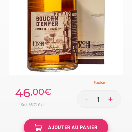
Epuisé
46
,00€
-
+
Soit 65,71€ / L
AJOUTER AU PANIER