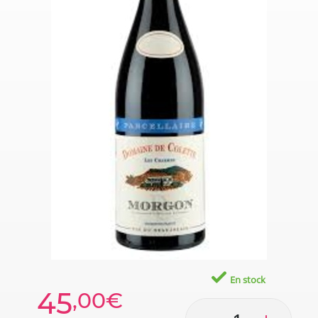
En stock
45
,00€