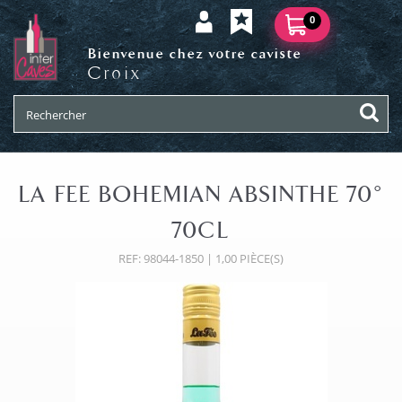
0
Bienvenue chez votre caviste
Croix
LA FEE BOHEMIAN ABSINTHE 70°
70CL
REF: 98044-1850 | 1,00 PIÈCE(S)