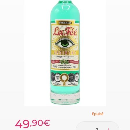
Epuisé
49
,90€
-
+