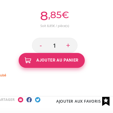
8
,85€
Soit 8,85€ / pièce(s)
-
+
AJOUTER AU PANIER
uisé
ARTAGER
AJOUTER AUX FAVORIS