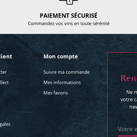
PAIEMENT SÉCURISÉ
Commandez vos vins en toute sérénité
lient
Mon compte
ter
Suivre ma commande
Ren
llect
Mes informations
Ne m
Mes favoris
votre c
new
gales
Votre 