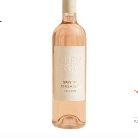
L
Ep
P