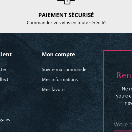
PAIEMENT SÉCURISÉ
Commandez vos vins en toute sérénité
lient
Mon compte
ter
Suivre ma commande
Ren
llect
Mes informations
Ne m
Mes favoris
votre c
new
gales
Votre 