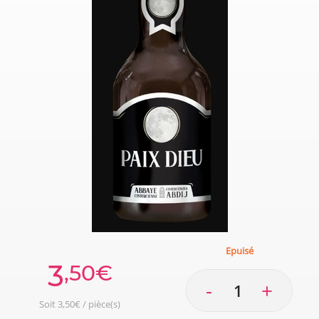
Epuisé
3
,50€
-
+
Soit 3,50€ / pièce(s)