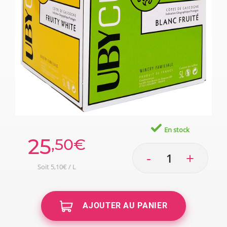
En stock
25
,50€
-
+
Soit 5,10€ / L
AJOUTER AU PANIER