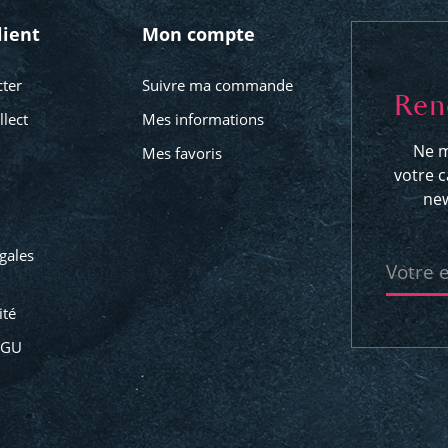
lient
Mon compte
ter
Suivre ma commande
Ren
llect
Mes informations
Ne m
Mes favoris
votre c
new
gales
Votre 
ité
CGU